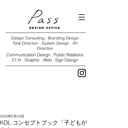
DESIGN OFFICE
Design Consulting , Branding Design
Total Direction , System Design , Art
Direction
Communication Design ,
Public Relations
CI.VI ,
Graphic , Web , Sign Design
WORKS
VIEW
2020年5月24日
KDL コンセプトブック「子どもが