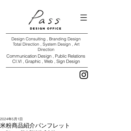
DESIGN OFFICE
Design Consulting , Branding Design
Total Direction , System Design , Art
Direction
Communication Design ,
Public Relations
CI.VI ,
Graphic , Web , Sign Design
WORKS
VIEW
2024年5月1日
米粉商品紹介パンフレット