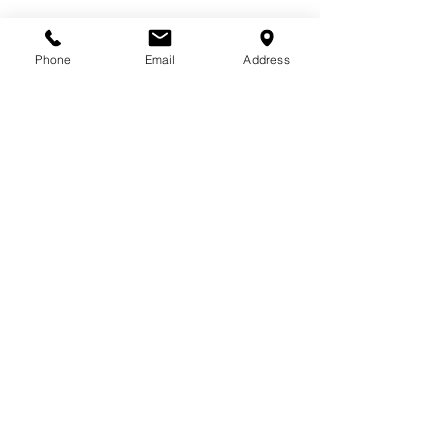
Phone
Email
Address
タグ：
ブランディング
PR
エディトリアル
パンフレット
フード
会社案内
カフェレストラン
ブランディング
エディトリアル
フード
コメント
この投稿へのコメントは利用でき