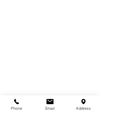
タグ：
ブランディング
風景
CIVIロゴ
土木
Phone
Email
Address
ブランディング
CI.VI ロゴ
土木・景観