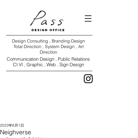
DESIGN OFFICE
Design Consulting , Branding Design
Total Direction , System Design , Art
Direction
Communication Design ,
Public Relations
CI.VI ,
Graphic , Web , Sign Design
WORKS
VIEW
2023年6月1日
Neighverse