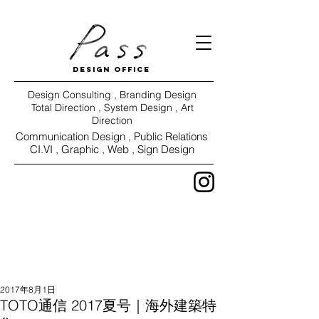
DESIGN OFFICE
Design Consulting , Branding Design
Total Direction , System Design , Art
Direction
Communication Design ,
Public Relations
CI.VI ,
Graphic , Web , Sign Design
WORKS
VIEW
2017年8月1日
TOTO通信 2017夏号｜海外建築特