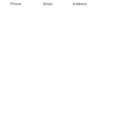
Phone
Email
Address
タグ：
ブランディング
エディトリアル
パンフレット
CIVIロゴ
コンセプトブック
作品事例集
雑誌
建築
パンフレット
ブランディング
エディトリアル