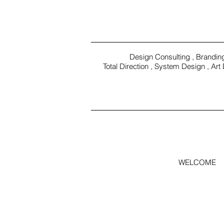
Design Consulting , Brandin
Total Direction , System Design , Art 
WORK
WELCOME
S
VIEW