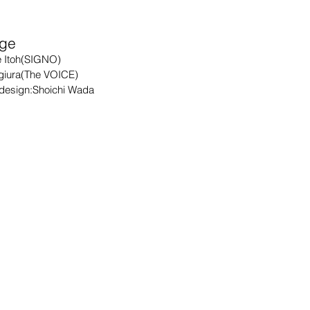
ge
e Itoh(SIGNO)
ugiura(The VOICE)
/ design:Shoichi Wada