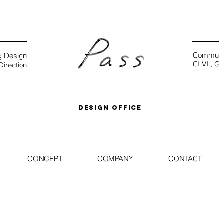
Communi
g Design
CI.VI ,
G
Direction
DESIGN OFFICE
CONCEPT
COMPANY
CONTACT