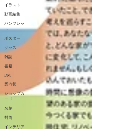
イラスト
動画編集
パンフレッ
ト
ポスター
グッズ
雑誌
書籍
DM
案内状
ショップカ
ード
名刺
封筒
インテリア