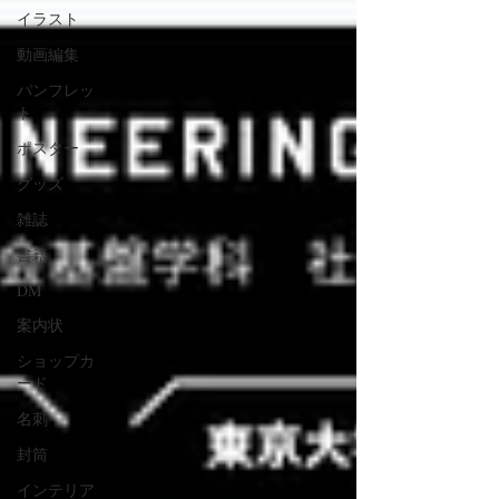
イラスト
動画編集
パンフレッ
ト
ポスター
グッズ
雑誌
書籍
DM
案内状
ショップカ
ード
名刺
封筒
インテリア