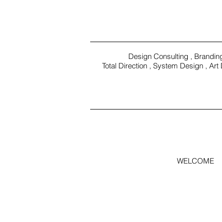
Design Consulting , Brandin
Total Direction , System Design , Art 
WORK
WELCOME
S
VIEW