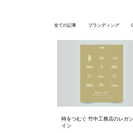
全ての記事
ブランディング
フード
土木・景観
建
撮影ディレクション
フード
書籍
DM
案内状
時をつむぐ 竹中工務店のレガ
イン