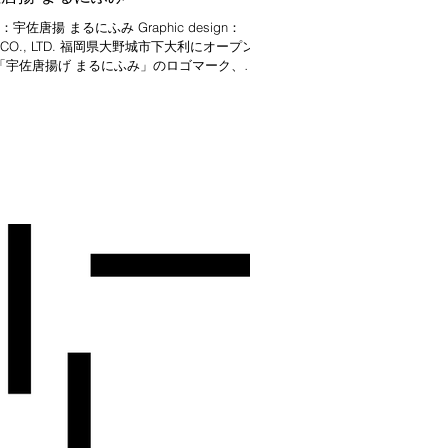
ent：宇佐唐揚 まるにふみ Graphic design：
s CO., LTD. 福岡県大野城市下大利にオープン
「宇佐唐揚げ まるにふみ」のロゴマーク、名
ショップカード、メニューなどデザインさせ
ただきました。店主のお子様の名前に「ふ
付くので、...