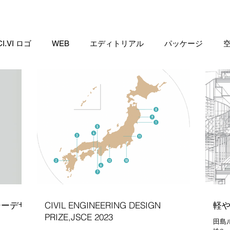
CI.VI ロゴ
WEB
エディトリアル
パッケージ
築
教育機関
地域ブランド
自動車
ファッショ
スタイリング
イラスト
動画編集
パンフレット
ショップカード
名刺
封筒
シーデザ
CIVIL ENGINEERING DESIGN
軽
PRIZE,JSCE 2023
田島