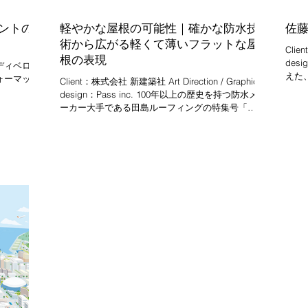
ントの
軽やかな屋根の可能性｜確かな防水技
佐
術から広がる軽くて薄いフラットな屋
Client：株
根の表現
design：Pa
ディベロ
えた
ォーマッ
Client：株式会社 新建築社 Art Direction / Graphic
て語
。
design：Pass inc. 100年以上の歴史を持つ防水メ
イン
ーカー大手である田島ルーフィングの特集号「軽
やかな屋根の可能性」を デザインさせていただき
ました。