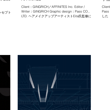
Client：GINGRICH／AFFINITES Inc. Editor /
Cli
Writer：GINGRICH Graphic design：Pass CO.,
Pas
ンセプト
LTD. ヘアメイクアップアーティストEita氏監修によ
した
るメンズコスメブランド「AFFINITES」のタブロイ
刺、
ド...
てい
み」が