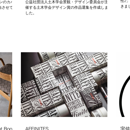
性2
ンのカバ
公益社団法人土木学会景観・デザイン委員会が主
きま
当させて
催する土木学会デザイン賞の作品選集を作成しま
した。
t Book
AFFINITES
宇佐