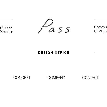
Communi
g Design
CI.VI ,
G
Direction
DESIGN OFFICE
CONCEPT
COMPANY
CONTACT