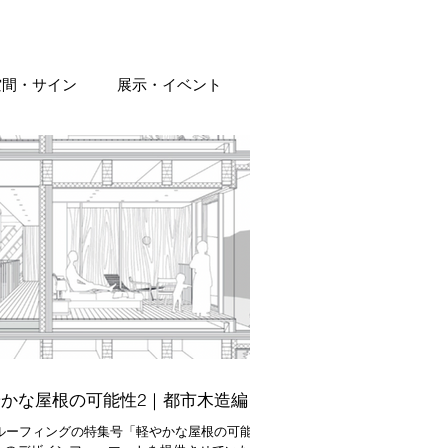
空間・サイン
展示・イベント
ン
トラベル
ショップ
ポスター
グッズ
雑誌
やかな屋根の可能性2｜都市木造編
ルーフィングの特集号「軽やかな屋根の可能