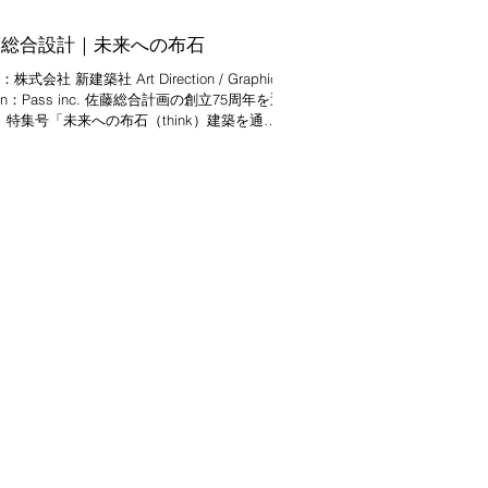
藤総合設計｜未来への布石
式会社 新建築社 Art Direction / Graphic
ss inc. 佐藤総合計画の創立75周年を迎
、特集号「未来への布石（think）建築を通し
る社会のかたち 佐藤総合計画の挑戦」を デザ
させていただきました。