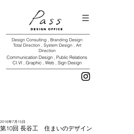
DESIGN OFFICE
Design Consulting , Branding Design
Total Direction , System Design , Art
Direction
Communication Design ,
Public Relations
CI.VI ,
Graphic , Web , Sign Design
WORKS
VIEW
2016年7月15日
第10回 長谷工 住まいのデザイン