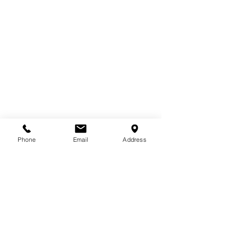
#パンフレット
#ポスター
#建築
#PR
#イ
Phone
Email
Address
ベント展示
ポスター
パンフレット
展示・イベント